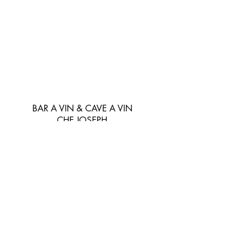
BAR A VIN & CAVE A VIN
CHE JOSEPH
chejoseph06@gmail.com
04 92 08 15 55
72 avenue de la gare,
06800 Cagnes Sur Mer, FRANCE