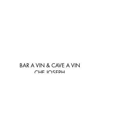
BAR A VIN & CAVE A VIN
CHE JOSEPH
chejoseph06@gmail.com
04 92 08 15 55
72 avenue de la gare,
06800 Cagnes Sur Mer, FRANCE