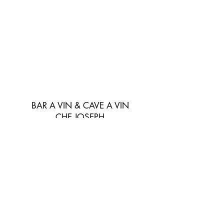
BAR A VIN & CAVE A VIN
CHE JOSEPH
chejoseph06@gmail.com
04 92 08 15 55
72 avenue de la gare,
06800 Cagnes Sur Mer, FRANCE